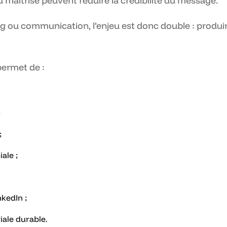
 maîtrisé peuvent réduire la crédibilité du message.
g ou communication, l’enjeu est donc double : produir
permet de :
;
;
ale ;
kedIn ;
iale durable.