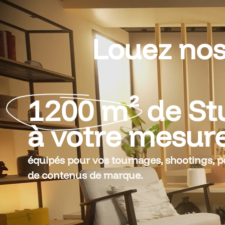
Louez nos 
1200 m²
de St
à votre mesur
équipés pour vos tournages, shootings, p
de contenus de marque.
Un besoin urgent ? Un brief en cours ? N
accueillent dans des espaces prêts à tou
selon votre projet.