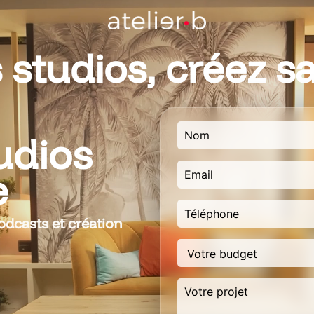
studios, créez sa
udios
e
odcasts et création
os équipes vous
rner, modulables