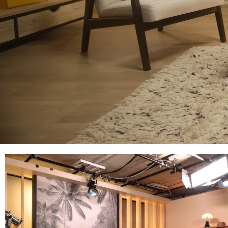
De la simple location à la production clé-e
possible !
Réservez votre créneau