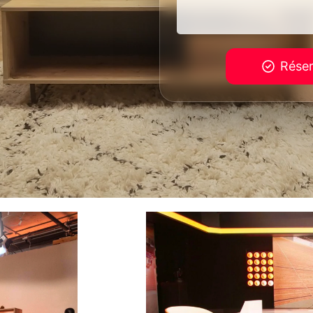
n-main, tout est
Réser
Notre activité est dédiée aux projets pro
être traitées.
Atelier b traite les données recueillies 
Pour en savoir plus sur la gestion de vos d
vous à la
politique de confidentialité
.