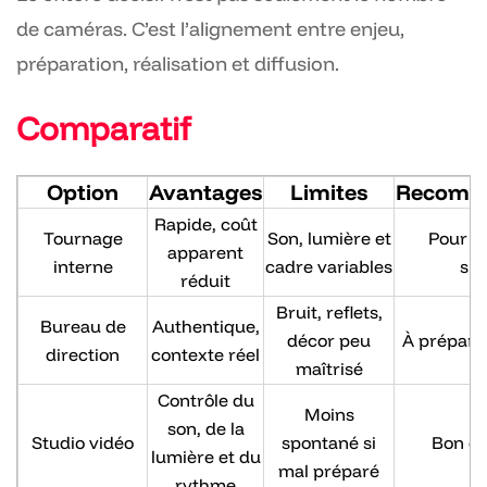
de caméras. C’est l’alignement entre enjeu,
préparation, réalisation et diffusion.
Comparatif
Option
Avantages
Limites
Recomm
Rapide, coût
Tournage
Son, lumière et
Pour m
apparent
interne
cadre variables
sim
réduit
Bruit, reflets,
Bureau de
Authentique,
décor peu
À prépare
direction
contexte réel
maîtrisé
Contrôle du
Moins
son, de la
Studio vidéo
spontané si
Bon ch
lumière et du
mal préparé
rythme