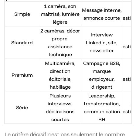
1 caméra, son
Message interne,
S
Simple
maîtrisé, lumière
annonce courte
estim
légère
2 caméras, décor
Interview
propre,
S
Standard
LinkedIn, site,
assistance
estim
newsletter
technique
Multicaméra,
Campagne B2B,
direction
marque
S
Premium
éditoriale,
employeur,
estim
habillage
dirigeant
Plusieurs
Leadership,
interviews,
transformation,
S
Série
déclinaisons
communication
estim
courtes
RH
Le critère décisif n’est pas seulement le nombre