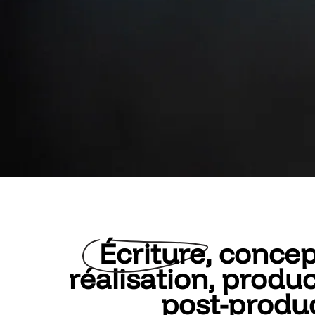
Écriture
, concep
réalisation, produc
post-produ